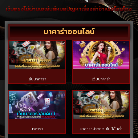
บาคาร่าออนไลน์
เล่นบาคาร่า
เว็บบาคาร่า
บาคาร่า
บาคาร่าฝากถอนไม่มีขั้นต่ำ