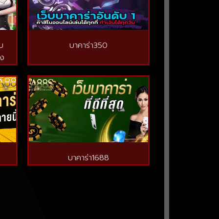
บ
บาคาร่า350
มง
บาคาร่า1688