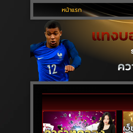
หน้าแรก