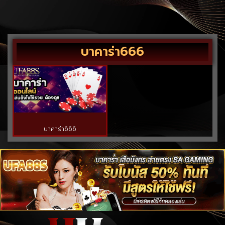
บาคาร่า666
บาคาร่า666