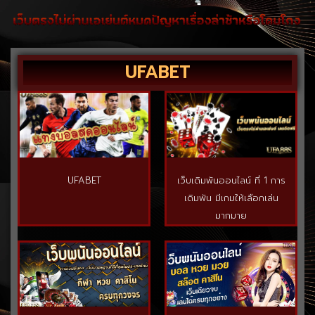
UFABET
UFABET
เว็บเดิมพันออนไลน์ ที่ 1 การ
เดิมพัน มีเกมให้เลือกเล่น
มากมาย