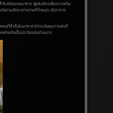
ะสำรับไพ่ของธนาคาร ผู้เล่นต้องเลือกวางเดิม
รางวัลตามอัตราการจ่ายที่กำหนด อัตราการ
ชคคนที่สำเร็จในบาคาร่ามักจะมีแผนการเล่นที่
ละฝ่ายยังเป็นประโยชน์อย่างมาก