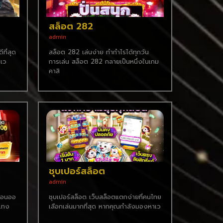
สล็อต 282
admin
ที่สุด
สล็อต 282 เล่นง่าย ทำกำไรได้ทุกวัน
 เว
การเล่น สล็อต 282 กลายเป็นหนึ่งในเกม
คาสิ
ชุบเปอร์สล็อต
admin
ถอนออ
ชุบเปอร์สล็อต เว็บสล็อตแตกง่ายที่คนไทย
 แทง
เลือกเล่นมากที่สุด หากคุณกำลังมองหาเว