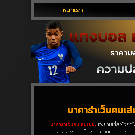
หน้าแรก
บาคาร่าเว็บคนเล
บาคาร่าเว็บคนเล่นเยอะ
เว็บเกมเสี่ยงโชคที
การวิเคราะห์สถิติเป็นหลัก ด้วยเกมที่มีระบบ