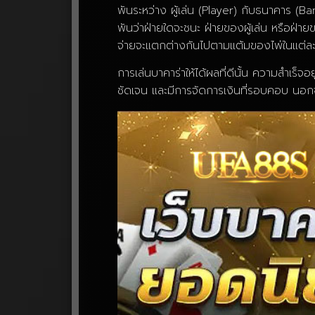
พันระหว่าง ผู้เล่น (Player) กับธนาคาร (Ba
พันว่าฝ่ายใดจะชนะ ฝ่ายของผู้เล่น หรือฝ่า
จ่ายจะแตกต่างกันไปตามแต้มของไพ่ในแต่ละ
การเล่นบาคาร่าให้ได้ผลที่ดีนั้น ความสำเร็จอ
ชัดเจน และมีการจัดการเงินที่รอบคอบ นอกจ