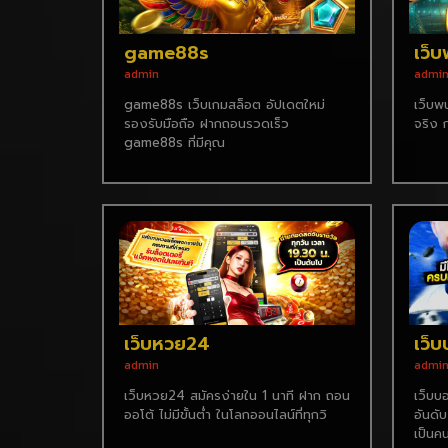
game88s
เว็
admin
admi
game88s เว็บเกมสล็อต อัปเดตใหม่
เว็บพ
รองรับมือถือ ฝากถอนรวดเร็ว
จริง ก
game88s ที่มีคุณ
เว็บหวย24
เว็
admin
admi
เว็บหวย24 สมัครง่ายใน 1 นาที ฝาก ถอน
เว็บบ
ออโต้ ไม่มีขั้นต่ำ ในโลกออนไลน์ที่ทุกวิ
อันดับ
เป็นค