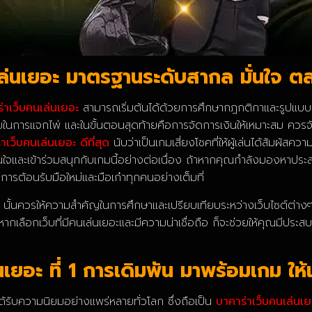
เล่นเยอะ มาตรฐานระดับสากล มั่นใจ ต
่าเว็บคนเล่นเยอะ
สามารถเริ่มต้นได้ด้วยการศึกษากฎกติกาและรูปแบบก
นวโน้มในการแจกไพ่ และในขั้นตอนสุดท้ายคือการจัดการเงินให้เหมาะสม ค
าเว็บคนเล่นเยอะ ดีที่สุด
นับว่าเป็นเกมเสี่ยงโชคที่ให้ผู้เล่นได้สัมผัสค
นใจและเข้าร่วมสนุกกับเกมนี้อย่างต่อเนื่อง ถ้าหากคุณกำลังมองหาประส
การต้อนรับมือใหม่และมือเก๋าทุกคนอย่างเต็มที่
ี
นั้นควรให้ความสำคัญในการศึกษาและเปรียบเทียบระหว่างเว็บไซต์ต
ากเลือกเว็บที่มีคนเล่นเยอะและมีความน่าเชื่อถือ ก็จะช่วยให้คุณมีประ
นเยอะ ที่ 1 การเดิมพัน มาพร้อมเกม ให
่ได้รับความนิยมอย่างแพร่หลายทั่วโลก ซึ่งถือเป็น
บาคาร่าเว็บคนเล่นเย