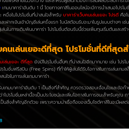
ย่างแพร่หลายในวงกว้าง และสำหรับผู้เล่นที่ต้องการสัมผัสประสบการณ์กา
า
เกมบาคาร่าอันดับ 1 นี้ โดยทางคาสิโนออนไลน์จะมีการนำเสนอโปรโมชั่นต
 หนึ่งในโปรโมชั่นที่น่าสนใจสำหรับ
บาคาร่าเว็บคนเล่นเยอะ โปรดี
คือโ
ียนและฝากเงินเข้าบัญชีเล่นครั้งแรก โบนัสต้อนรับจะมาในรูปแบบต่างๆ เช
บผู้เล่นในการเดิมพันบาคาร่า โปรโมชั่นต้อนรับนี้ช่วยเพิ่มทุนเริ่มต้นและสร้
คนเล่นเยอะดีที่สุด โปรโมชั่นที่ดีที่สุดส
เล่นเยอะ ดีที่สุด
ยังมีโปรโมชั่นอื่นๆ ที่น่าสนใจอีกมากมาย เช่น โปรโมชั
รโมชั่นฟรีสปิน (Free Spins) ที่ทำให้ผู้เล่นได้รับโอกาสในการเล่นเกมสล
ามสนใจในการเล่นเกมบาคาร่า
ำหรับเกมบาคาร่าอันดับ 1 เป็นสิ่งที่สำคัญ ควรตรวจสอบเงื่อนไขและข้อก
้แน่ใจว่าโปรโมชั่นเหล่านี้จะเป็นประโยชน์และเพิ่มโอกาสในการชนะสำหรับค
วมเป็นสิ่งสำคัญอีกด้วย เพราะความน่าเชื่อถือของเว็บไซต์คาสิโนจะมี
8