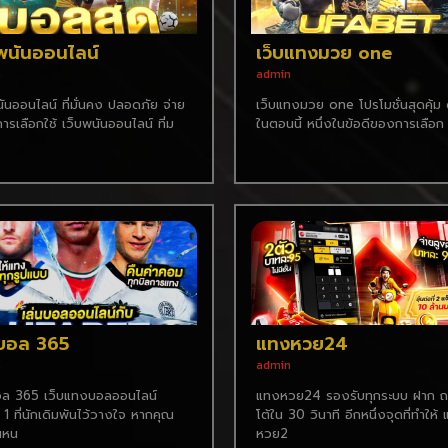
บพนันออนไลน์
เว็บแทงมวย one
n
admin
นันออนไลน์ ที่มั่นคง ปลอดภัย จ่าย
เว็บแทงมวย one โปรโมชั่นสุดคุ้ม ดี
ารเลือกใช้ เว็บพนันออนไลน์ ที่ม
ในตอนนี้ หนึ่งในข้อดีของการเลือก
บบอล 365
แทงหวย24
n
admin
อล 365 เว็บแทงบอลออนไลน์
แทงหวย24 รองรับทุกระบบ ฝาก 
 1 ที่นักเดิมพันไว้วางใจ หากคุณ
โต้ใน 30 วินาที อีกหนึ่งจุดที่ทำให้
นหน
หวย2