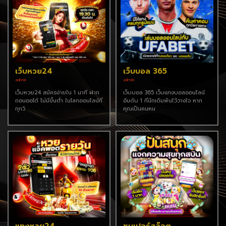
เว็บหวย24
เว็บบอล 365
admin
admin
เว็บหวย24 สมัครง่ายใน 1 นาที ฝาก
เว็บบอล 365 เว็บแทงบอลออนไลน์
ถอนออโต้ ไม่มีขั้นต่ำ ในโลกออนไลน์ที่
อันดับ 1 ที่นักเดิมพันไว้วางใจ หาก
ทุกวิ
คุณเป็นคนหน