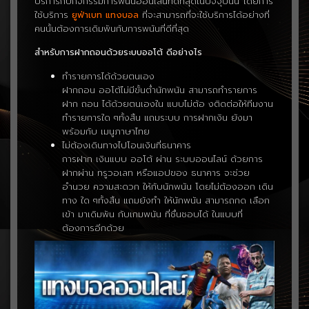
บริการกับกิจกรรมการพนันออนไลน์ที่ดีที่สุดในปัจจุบันนี้ โดยการ
ใช้บริการ
ยูฟ่าเบท แทงบอล
ที่จะสามารถที่จะใช้บริการได้อย่างที่
คนนั้นต้องการเดิมพันกับการพนันที่ดีที่สุด
สำหรับการฝากถอนด้วยระบบออโต้ ดีอย่างไร
ทำรายการได้ด้วยตนเอง
ฝากถอน ออโต้ไม่มีขั้นต่ำนักพนัน สามารถทำรายการ
ฝาก ถอน ได้ด้วยตนเองใน แบบไม่ต้อ งติดต่อให้ทีมงาน
ทำรายการใด ๆทั้งสิ้น แถมระบบ การฝากเงิน ยังมา
พร้อมกับ เมนูภาษาไทย
ไม่ต้องเดินทางไปโอนเงินที่ธนาคาร
การฝาก เงินแบบ ออโต้ ผ่าน ระบบออนไลน์ ด้วยการ
ฝากผ่าน ทรูวอเลท หรือแอปของ ธนาคาร จะช่วย
อำนวย ความสะดวก ให้กับนักพนัน โดยไม่ต้องออก เดิน
ทาง ใด ๆทั้งสิ้น แถมยังทำ ให้นักพนัน สามารถกด เลือก
เข้า มาเดิมพัน กับเกมพนัน ที่ชื่นชอบได้ ในแบบที่
ต้องการอีกด้วย