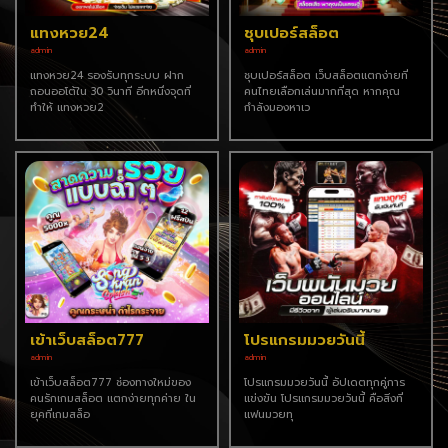
แทงหวย24
ชุบเปอร์สล็อต
admin
admin
แทงหวย24 รองรับทุกระบบ ฝาก
ชุบเปอร์สล็อต เว็บสล็อตแตกง่ายที่
ถอนออโต้ใน 30 วินาที อีกหนึ่งจุดที่
คนไทยเลือกเล่นมากที่สุด หากคุณ
ทำให้ แทงหวย2
กำลังมองหาเว
เข้าเว็บสล็อต777
โปรแกรมมวยวันนี้
admin
admin
เข้าเว็บสล็อต777 ช่องทางใหม่ของ
โปรแกรมมวยวันนี้ อัปเดตทุกคู่การ
คนรักเกมสล็อต แตกง่ายทุกค่าย ใน
แข่งขัน โปรแกรมมวยวันนี้ คือสิ่งที่
ยุคที่เกมสล็อ
แฟนมวยทุ