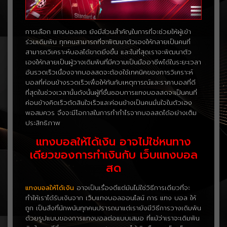
การเลือก แทงบอลสด ยังมีส่วนสำคัญในการที่จะช่วยให้ผู้เข้า
ร่วมเดิมพัน ทุกคนสามารถที่จะพัฒนาตัวเองให้กลายเป็นคนที่
สามารถวิเคราะห์บอลได้ขาดยิ่งขึ้น และในที่สุดเราจะพัฒนาตัว
เองให้กลายเป็นผู้วางเดิมพันที่มีความเป็นมืออาชีพได้ในระยะเวลา
อันรวดเร็วเนื่องจากบอลสดจะต้องใช้เทคนิคของการวิเคราะห์
บอลที่ค่อนข้างรวดเร็วเพื่อให้ทันกับเหตุการณ์และราคาบอลที่ดี
ที่สุดในช่วงเวลานั้นดังนั้นผู้ที่ชื่นชอบการแทงบอลสดจะเป็นคนที่
ค่อนข้างคิดเร็วตัดสินใจเร็วและค่อนข้างเป็นคนมั่นใจในตัวเอง
พอสมควร จึงจะมีโอกาสในการทำกำไรจากบอลสดได้อย่างเต็ม
ประสิทธิภาพ
แทงบอลให้ได้เงิน อาจไม่ใช่หนทาง
เดียวของการทำเงินกับ เว็บแทงบอล
สด
แทงบอลให้ได้เงิน
อาจเป็นเรื่องดีแต่มันไม่ใช่วิธีการเดียวที่จะ
ทำให้เราได้รับเงินจาก เว็บแทงบอลออนไลน์ การ แทง บอล ให้
ถูก เป็นสิ่งที่นักพนันทุกคนปรารถนาแต่เรายังมีวิธีการวางเดิมพัน
ด้วยรูปแบบของการแทงบอลต่อแบบเสมอ ที่แม้ว่าเราจะเดิมพัน