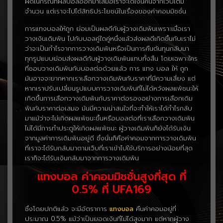
ผิดในกรณีที่ผลบอลออกมาเสมอเราจะได้เงินคืนจากเว็บเต็ม
จำนวน แต่เราจะไปได้สิทธิประโยชน์ในเรื่องของค่าคอมมิชชั่น
การแทงบอลให้ถูก ย่อมเป็นผลดีกับผู้วางเดิมพันเพราะเมื่อเรา
วางเงินเดิมพัน ไปกับบอลคู่ใดคู่หนึ่งแล้วส่งผลดีเกิดขึ้นกับเราไม่
ว่าจะเป็นกำไรจากการวางเดิมพันหรือเป็นการคืนต้นทุนกลับมา
ทุกรูปแบบย่อมส่งผลดีกับผู้วางเดิมพันแทบทั้งสิ้น โดยเฉพาะใคร
ที่ชอบวางเดิมพันกับบอลต่อด้วยแล้ว การ แทง บอล ให้ ถูก
มันอาจจะยากหากเราเลือกวางเดิมพันกับราคาที่มีความเสี่ยง แต่
หากเราปรับเปลี่ยนรูปแบบการวางเดิมพันที่ไม่ได้หวังผลแพ้ชนะให้
เกิดขึ้นการเลือกวางเดิมพันกับราคาต่อรองอย่างการเลือกเดิม
พันกับราคาต่อเสมอ มันมีความน่าสนใจที่จะทำให้เราได้กำไรกลับ
มาแม้ว่าจะไม่เกิดผลแพ้ชนะขึ้นหรือบอลต่อที่เราเลือกวางเดิมพัน
ไม่ได้มีการทำประตูให้เกิดผลแพ้ชนะ ผู้วางเดิมพันก็ยังได้รับเงิน
จากมูลค่าการเดิมพันอยู่ดี ซึ่งนั่นก็คือค่าคอมจากการวางเดิมพัน
ที่เราจะได้รับกลับมาตามเว็บที่เราเข้าไปใช้บริการอย่างน้อยที่สุด
เราก็จะได้รับเงินกลับมาจากการวางเดิมพัน
แทงบอล ค่าคอมมิชชั่นสูงที่สุด ที่
0.5% ที่ UFA169
ซึ่งโดยปกติแล้ว จะมีอัตราการ
แทงบอล
คืนค่าคอมอยู่ที่
ประมาณ 0.5% แม้ว่าเป็นยอดเงินที่ไม่ได้สูงมาก แต่หากผู้วาง