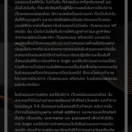
บอลออนไลน์ที่เป็น โปรโมชั่น ที่น่าสนใจมากที่สุดในตอนนี้ และ
เป็นโปรโมชั่น ที่สมาชิกใหม่หรือผู้ที่มีความสนใจในการใช้บริการ
เว็บพนันบอลออนไลน์ มีความสนใจเป็นอย่างมาก ถือเป็นโปรโม
ชั่นที่ดึงดูดลูกค้า และสมาชิกให้สมัครเป็นสมาชิกของเว็บพนัน
บอลให้ได้มากยิ่งขึ้นเพราะในส่วนของโปรโมชั่น เว็บแทงบอล ฟรี
เครดิต นั้น เป็นโปรโมชั่นที่บริการให้กับลูกค้าเก่าและลูกค้าใหม่
สามารถสมัครเป็นสมาชิก เว็บแทงบอล ฟรีเครดิต และขอรับ
เครดิตเพื่อนำไปทดลองใช้บริการต่างๆของเวฟโดยไม่ต้องฝาก
เงินแม้แต่บาทเดียวและยังสามารถถอนเงินในส่วนของเครดิตนั้น
ออกมาเป็นเงินสดได้อีกด้วยโดยจะต้องปฏิบัติตามเงื่อนไขที่
กำหนดนั่นก็คือจะต้องทำการ login และใช้บริการอย่างต่อเนื่อง
รวมถึงการดำเนินการเล่นให้ครบตามเงื่อนไขเพื่อสามารถถอนเงิน
ในส่วนของฟรีเครดิตออกมาเป็นเงินสดได้ ซึ่งจะเป็นการทำราย
ได้รายการใช้บริการ เว็บแทงบอล ฟรีเครดิต โดยไม่ต้องฝากเงิน
แม้แต่บาทเดียว
ในส่วนของการสมัคร และใช้บริการ เว็บพนันบอลออนไลน์ นั้น
สามารถทำได้อย่างง่ายดายเพียงเข้าไปที่หน้าเว็บหลัก และทำการ
ป้อนข้อมูล 3-4 ขั้นตอนตามขั้นตอนที่เว็บกำหนด หลังจากนั้น
ทำการยืนยันข้อมูลผ่าน email address และหมายเลขโทรศัพท์
มือถือ เพื่อขอรับ username และ password เพื่อนำไปใช้ใน
การ login และใช้บริการต่างๆของเว็บได้ในส่วนของการขอรับ
เครดิต ต้องทำการสมัครสมาชิกแล้วก็ทำการลงทะเบียนเพิ่มเติม