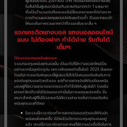
ผู้เล่นไม่นำเงิน 200-300 บาท ตรงนี้มาใช้กินใช้จ่ายเลย
ในสิ้นปีนั้นผู้เล่นจะมีเงินเก็บสะสมกันมากกว่า 1 แสนบาท
ซึ่งเป็นจำนวนเงินที่เยอะและไม่มีใครสามารถหาได้ง่ายจาก
การทำงานและลงทุนแบบปกติเลยด้วยซ้ำ จึงอยากแนะนำ
ให้มองในภาพรวมมากกว่าที่จะมองในระยะสั้น ๆ
แจกเครดิตแทงบอล แทงบอลออนไลน์
แบบ ไม่ต้องฝาก ทำได้ง่าย รับกันได้
เต็มๆ
ใช้ระบบกองทุนพนันฟุตบอล
ระบบกองทุนพนันฟุตบอลนั้น เป็นอะไรที่มีความแปลกใหม่เป็น
อย่างมากในยุคปัจจุบัน เพราะเพิ่งเคยเกิดขึ้นในปี 2023 นั่นแหละ
โดยในการลงเดิมพันแบบนี้ผู้เล่นจะไม่ได้เป็นคนลงเดิมพันกับการ
แข่งขันฟุตบอลด้วยตัวเอง แต่ทำการฝากเงินให้กับเซียนพนัน
บอลผู้ที่มีความสามารถมากพอจะทำกำไรให้กับผู้เล่นได้ โดยยิ่ง
ฝากเท่าไหร่ก็จะยิ่งได้เงินเยอะเท่านั้นในการลงทุนแต่ละครั้ง จึง
เหมาะสำหรับผู้ที่ไม่มีเวลาและไม่มีความสามารถในการลงเดิมพัน
พนันฟุตบอลที่ดีพอ
ในระบบนี้เราจะต้องทำการฝากเงินของตัวเองให้กับนัก
พนันคนใดคนหนึ่ง เปิดแล้วบริการกองทุนฟุตบอลอยู่
แล้ว ตรงนี้อาจจะต้องถามหาคนที่มีความน่าเชื่อถือในการ