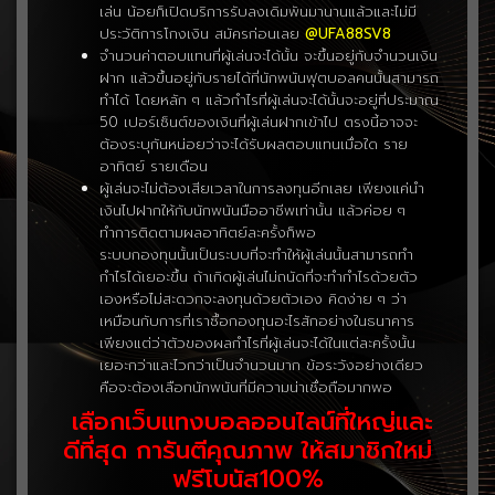
เล่น น้อยก็เปิดบริการรับลงเดิมพันมานานแล้วและไม่มี
ประวัติการโกงเงิน สมัครก่อนเลย
@UFA88SV8
จำนวนค่าตอบแทนที่ผู้เล่นจะได้นั้น จะขึ้นอยู่กับจำนวนเงิน
ฝาก แล้วขึ้นอยู่กับรายได้ที่นักพนันฟุตบอลคนนั้นสามารถ
ทำได้ โดยหลัก ๆ แล้วกำไรที่ผู้เล่นจะได้นั้นจะอยู่ที่ประมาณ
50 เปอร์เซ็นต์ของเงินที่ผู้เล่นฝากเข้าไป ตรงนี้อาจจะ
ต้องระบุกันหน่อยว่าจะได้รับผลตอบแทนเมื่อใด ราย
อาทิตย์ รายเดือน
ผู้เล่นจะไม่ต้องเสียเวลาในการลงทุนอีกเลย เพียงแค่นำ
เงินไปฝากให้กับนักพนันมืออาชีพเท่านั้น แล้วค่อย ๆ
ทำการติดตามผลอาทิตย์ละครั้งก็พอ
ระบบกองทุนนั้นเป็นระบบที่จะทำให้ผู้เล่นนั้นสามารถทำ
กำไรได้เยอะขึ้น ถ้าเกิดผู้เล่นไม่ถนัดที่จะทำกำไรด้วยตัว
เองหรือไม่สะดวกจะลงทุนด้วยตัวเอง คิดง่าย ๆ ว่า
เหมือนกับการที่เราซื้อกองทุนอะไรสักอย่างในธนาคาร
เพียงแต่ว่าตัวของผลกำไรที่ผู้เล่นจะได้ในแต่ละครั้งนั้น
เยอะกว่าและไวกว่าเป็นจำนวนมาก ข้อระวังอย่างเดียว
คือจะต้องเลือกนักพนันที่มีความน่าเชื่อถือมากพอ
เลือกเว็บแทงบอลออนไลน์ที่ใหญ่และ
ดีที่สุด การันตีคุณภาพ ให้สมาชิกใหม่
ฟรีโบนัส100%