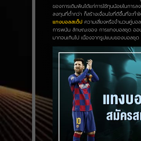
ของการเดิมพันได้แก่การใช้ทุนน้อยในการลงเง
ลงทุนที่ต่ำกว่า ก็สร้างเงื่อนไขที่ดีขึ้นที่จะท
แทงบอลสเต็ป
ความเสี่ยงหรือจำนวนคู่บอล
การพนัน ลักษณะของ การแทงบอลชุด ออนไลน์มั
มากจนเกินไป เนื่องจากรูปแบบของบอลชุด ค