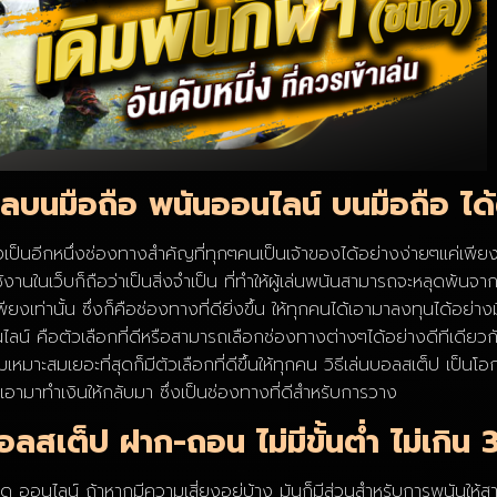
บนมือถือ พนันออนไลน์ บนมือถือ ได้
งเป็นอีกหนึ่งช่องทางสำคัญที่ทุกๆคนเป็นเจ้าของได้อย่างง่ายๆแค่เพียงเ
านในเว็บก็ถือว่าเป็นสิ่งจำเป็น ที่ทำให้ผู้เล่นพนันสามารถจะหลุดพ้นจา
ียงเท่านั้น ซึ่งก็คือช่องทางที่ดียิ่งขึ้น ให้ทุกคนได้เอามาลงทุนได้อย่า
ลน์ คือตัวเลือกที่ดีหรือสามารถเลือกช่องทางต่างๆได้อย่างดีทีเดียวกั
ามเหมาะสมเยอะที่สุดก็มีตัวเลือกที่ดีขึ้นให้ทุกคน วิธีเล่นบอลสเต็ป เป็น
ี่เอามาทำเงินให้กลับมา ซึ่งเป็นช่องทางที่ดีสำหรับการวาง
สเต็ป ฝาก-ถอน ไม่มีขั้นต่ำ ไม่เกิน 3
ชุด ออนไลน์ ถ้าหากมีความเสี่ยงอยู่บ้าง มันก็มีส่วนสำหรับการพนันให้ส