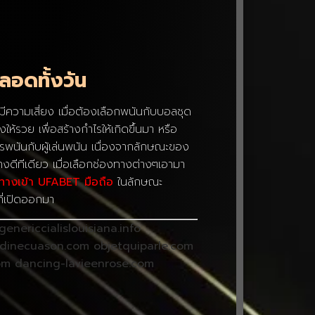
ลอดทั้งวัน
่มีความเสี่ยง เมื่อต้องเลือกพนันกับบอลชุด
งให้รวย เพื่อสร้างกำไรให้เกิดขึ้นมา หรือ
รพนันกับผู้เล่นพนัน เนื่องจากลักษณะของ
างดีทีเดียว เมื่อเลือกช่องทางต่างๆเอามา
ทางเข้า UFABET มือถือ
ในลักษณะ
ที่เปิดออกมา
nericcialislouisiana.info
ldinecuason.com objetquiparle.com
.com dancing-lavieenrose.com