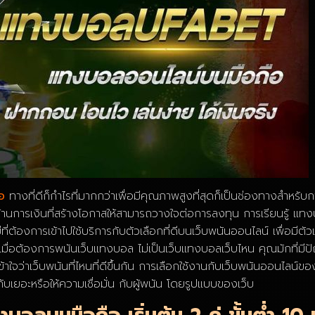
อ
ทางที่ดีก็กำไรที่มากกว่าเพื่อมีคุณภาพสูงที่สุดก็เป็นช่องทางสำหรับการ
งด้านการเงินที่สร้างโอกาสให้สามารถวางใจต่อการลงทุน การเรียนรู้ แท
ม่ที่ต้องการเข้าไปใช้บริการกับตัวเลือกที่ดีบนเว็บพนันออนไลน์ เพื่อ
่อต้องการพนันเว็บแทงบอล ไม่เป็นเว็บแทงบอลเว็บไหน คุณมักที่มีปัญ
เข้าใจว่าเว็บพนันที่ไหนที่ดีขึ้นกัน การเลือกใช้งานกับเว็บพนันออนไ
ารกับเยอะหรือให้ความเชื่อมั่น กับผู้พนัน โดยรูปแบบของเว็บ