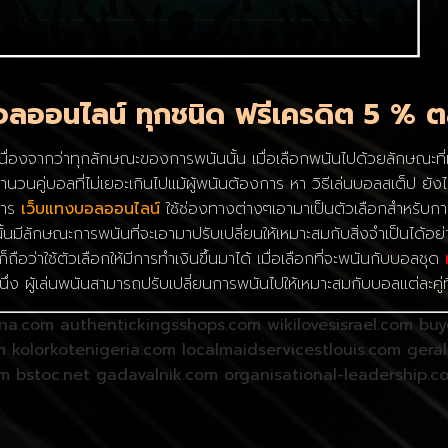
ลออนไลน์ ทุกชนิด ฟรีเครดิต 5 % ต
ใจ เนื่องจากว่าทุกลักษณะของการพนันนั้น เมื่อเลือกพนันไปด้วยลักษณะที
จำนวนคู่บอลที่ไม่เยอะเกินไปแม้ผู้พนันต้องการ หา วิธีเล่นบอลสเต็ป ยังไ
การ
เว็บแทงบอลออนไลน์
ใช้ช่องทางต่างๆเอามาเป็นตัวเลือกสำหรับกา
มีลักษณะการพนันที่จะเอามาปรับเปลี่ยนให้เหมาะสมกับสิ่งจำเป็นได้อย่
ถือว่าใช้ตัวเลือกให้มีการทำเงินขึ้นมาได้ เมื่อเลือกที่จะพนันกับบอลชุด
่ง ผู้เล่นพนันสามารถปรับเปลี่ยนการพนันไปให้เหมาะสมกับบอลแต่ละคู่
a.com authentickingsshops.com wikilovesisrael.com buyge
kolorkotenigeria.com localmaidservicestlouis.com gera
.com bstoc.net gadavalnik.com organisational-leadership