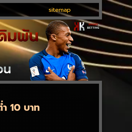
sitemap
ต่ำ 10 บาท