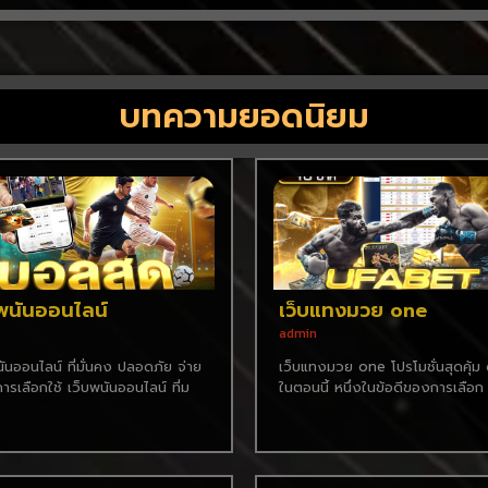
บทความยอดนิยม
บพนันออนไลน์
เว็บแทงมวย one
n
admin
นันออนไลน์ ที่มั่นคง ปลอดภัย จ่าย
เว็บแทงมวย one โปรโมชั่นสุดคุ้ม ดี
ารเลือกใช้ เว็บพนันออนไลน์ ที่ม
ในตอนนี้ หนึ่งในข้อดีของการเลือก