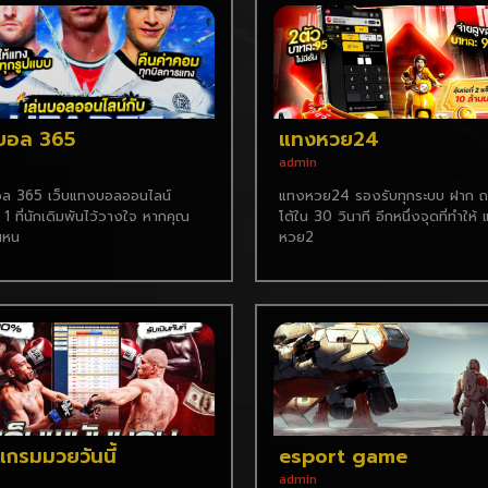
บบอล 365
แทงหวย24
n
admin
อล 365 เว็บแทงบอลออนไลน์
แทงหวย24 รองรับทุกระบบ ฝาก 
 1 ที่นักเดิมพันไว้วางใจ หากคุณ
โต้ใน 30 วินาที อีกหนึ่งจุดที่ทำให้
นหน
หวย2
แกรมมวยวันนี้
esport game
n
admin