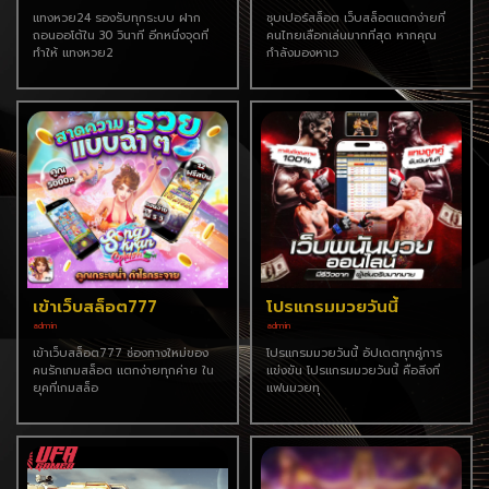
แทงหวย24 รองรับทุกระบบ ฝาก
ชุบเปอร์สล็อต เว็บสล็อตแตกง่ายที่
ถอนออโต้ใน 30 วินาที อีกหนึ่งจุดที่
คนไทยเลือกเล่นมากที่สุด หากคุณ
ทำให้ แทงหวย2
กำลังมองหาเว
เข้าเว็บสล็อต777
โปรแกรมมวยวันนี้
admin
admin
เข้าเว็บสล็อต777 ช่องทางใหม่ของ
โปรแกรมมวยวันนี้ อัปเดตทุกคู่การ
คนรักเกมสล็อต แตกง่ายทุกค่าย ใน
แข่งขัน โปรแกรมมวยวันนี้ คือสิ่งที่
ยุคที่เกมสล็อ
แฟนมวยทุ