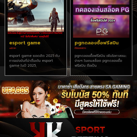
esport game
pgทดลองซื้อฟรีสปิน
admin
เซียนบอลยาง
esport game ยอดฮิต 2025 กับ
pgทดลองซื้อฟรีสปิน เพิ่มโอกาสชนะ
การแข่งขันที่น่าตื่นเต้น esport
ง่ายๆ ในเกมสล็อต pgทดลองซื้อ
game ในปี 2025,
ฟรีสปิน ถือเป็น